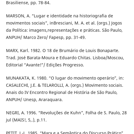
Brasiliense, pp. 78-84.
MARSON, A. “Lugar e identidade na historiografia de
movimentos sociais”, inBresciani, M. A. et al. (orgs.) Jogos
da Política: imagens,representações e práticas. São Paulo,
ANPUH/ Marco Zero/ Fapesp, pp. 31-49.
MARX, Karl. 1982. O 18 de Brumário de Louis Bonaparte.
Trad. José Barata-Moura e Eduardo Chitas. Lisboa/Moscou,
Editorial “Avante!”/ Edições Progresso.
MUNAKATA, K. 1980. “O lugar do movimento operário”, in:
CASALECHI, J.E. & TELAROLLI, A. (orgs.) Movimento sociais.
Anais do IV Encontro Regional de História de São Paulo,
ANPUH/ Unesp, Araraquara.
NEGRI, A. 1996. “Revoluções de Kuhn”, Folha de S. Paulo, 28
jul (MAIS!, 5,.), p.11.
PETIT, J.-L. 1985. “Marx e a Semântica do Discurso Prático”,