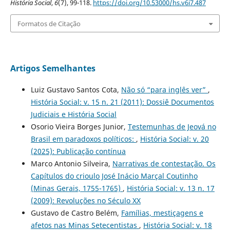
História Social
,
6
(7), 99-118.
https://doi.org/10.53000/hs.v6i7.487
Formatos de Citação
Artigos Semelhantes
Luiz Gustavo Santos Cota,
Não só “para inglês ver”
,
História Social: v. 15 n. 21 (2011): Dossiê Documentos
Judiciais e História Social
Osorio Vieira Borges Junior,
Testemunhas de Jeová no
Brasil em paradoxos políticos:
,
História Social: v. 20
(2025): Publicação contínua
Marco Antonio Silveira,
Narrativas de contestação. Os
Capítulos do crioulo José Inácio Marçal Coutinho
(Minas Gerais, 1755-1765)
,
História Social: v. 13 n. 17
(2009): Revoluções no Século XX
Gustavo de Castro Belém,
Famílias, mestiçagens e
afetos nas Minas Setecentistas
,
História Social: v. 18