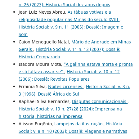
n. 26 (2023): História Social dez anos depois
Jean Luiz Neves Abreu,
As tábuas votivas e a
religiosidade popular nas Minas do século XVIII
,
História Social: v. 9 n. 11 (2005): Dossiê: Imagem e
Som
Caion Meneguello Natal,
Mário de Andrade em Minas
Gerais
,
História Social: v. 11 n. 13 (2007): Dossiê:
História Comparada
Isadora Moura Mota,
“A galinha estava morta e pronta
e só faltava assar-se"
,
História Social: v. 10 n. 12
(2006): Dossiê: Revoltas Populares
Erminia Silva,
Noites circenses
,
História Social: v. 3 n.
3 (1996): Dossiê África do Sul
Raphael Silva Bernardes,
Disputas comunicacionais
,
História Social: v. 19 n. 27/28 (2024): Imprensa na
história, histórias na imprensa
Alisson Eugênio,
Lampejos da ilustração
,
História
Social: v. 8 n. 10 (2003): Dossiê: Viagens e narrativas