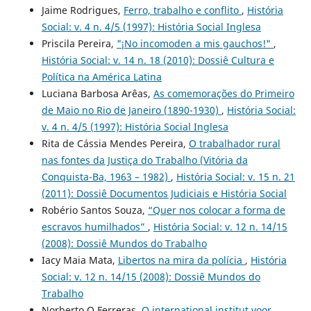
Jaime Rodrigues,
Ferro, trabalho e conflito
,
História
Social: v. 4 n. 4/5 (1997): História Social Inglesa
Priscila Pereira,
"¡No incomoden a mis gauchos!"
,
História Social: v. 14 n. 18 (2010): Dossiê Cultura e
Política na América Latina
Luciana Barbosa Arêas,
As comemorações do Primeiro
de Maio no Rio de Janeiro (1890-1930)
,
História Social:
v. 4 n. 4/5 (1997): História Social Inglesa
Rita de Cássia Mendes Pereira,
O trabalhador rural
nas fontes da Justiça do Trabalho (Vitória da
Conquista-Ba, 1963 – 1982)
,
História Social: v. 15 n. 21
(2011): Dossiê Documentos Judiciais e História Social
Robério Santos Souza,
“Quer nos colocar a forma de
escravos humilhados”
,
História Social: v. 12 n. 14/15
(2008): Dossiê Mundos do Trabalho
Iacy Maia Mata,
Libertos na mira da polícia
,
História
Social: v. 12 n. 14/15 (2008): Dossiê Mundos do
Trabalho
Norberto O Ferreras,
O international institut voor