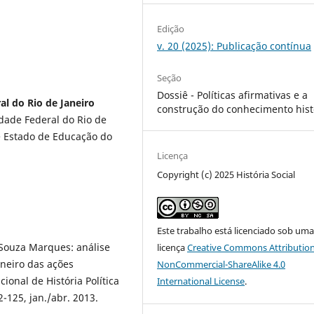
Edição
v. 20 (2025): Publicação contínua
Seção
Dossiê - Políticas afirmativas e a
al do Rio de Janeiro
construção do conhecimento hist
ade Federal do Rio de
de Estado de Educação do
Licença
Copyright (c) 2025 História Social
Este trabalho está licenciado sob um
e Souza Marques: análise
licença
Creative Commons Attribution
oneiro das ações
NonCommercial-ShareAlike 4.0
cional de História Política
International License
.
02-125, jan./abr. 2013.