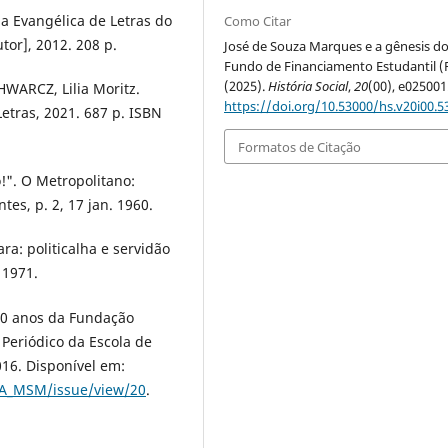
a Evangélica de Letras do
Como Citar
utor], 2012. 208 p.
José de Souza Marques e a gênesis d
Fundo de Financiamento Estudantil (F
(2025).
História Social
,
20
(00), e025001
WARCZ, Lilia Moritz.
https://doi.org/10.53000/hs.v20i00.5
etras, 2021. 687 p. ISBN
Formatos de Citação
!". O Metropolitano:
es, p. 2, 17 jan. 1960.
ra: politicalha e servidão
 1971.
50 anos da Fundação
Periódico da Escola de
016. Disponível em:
TA_MSM/issue/view/20
.