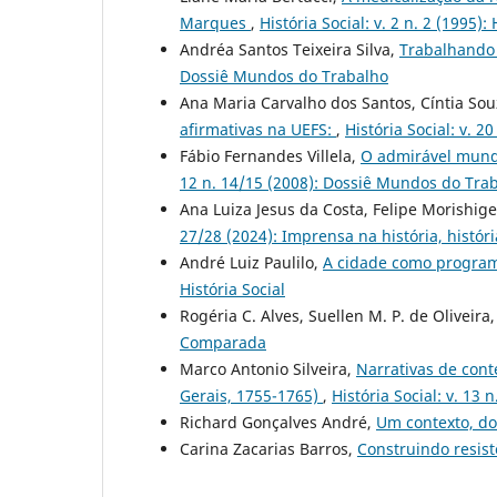
Marques
,
História Social: v. 2 n. 2 (1995): 
Andréa Santos Teixeira Silva,
Trabalhando 
Dossiê Mundos do Trabalho
Ana Maria Carvalho dos Santos, Cíntia Sou
afirmativas na UEFS:
,
História Social: v. 2
Fábio Fernandes Villela,
O admirável mundo
12 n. 14/15 (2008): Dossiê Mundos do Tra
Ana Luiza Jesus da Costa, Felipe Morishig
27/28 (2024): Imprensa na história, histór
André Luiz Paulilo,
A cidade como progr
História Social
Rogéria C. Alves, Suellen M. P. de Oliveira
Comparada
Marco Antonio Silveira,
Narrativas de cont
Gerais, 1755-1765)
,
História Social: v. 13
Richard Gonçalves André,
Um contexto, do
Carina Zacarias Barros,
Construindo resist