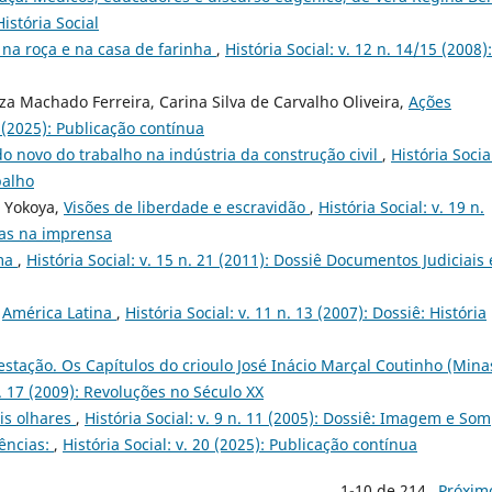
História Social
na roça e na casa de farinha
,
História Social: v. 12 n. 14/15 (2008):
za Machado Ferreira, Carina Silva de Carvalho Oliveira,
Ações
0 (2025): Publicação contínua
 novo do trabalho na indústria da construção civil
,
História Social
balho
e Yokoya,
Visões de liberdade e escravidão
,
História Social: v. 19 n.
ias na imprensa
ama
,
História Social: v. 15 n. 21 (2011): Dossiê Documentos Judiciais 
,
América Latina
,
História Social: v. 11 n. 13 (2007): Dossiê: História
estação. Os Capítulos do crioulo José Inácio Marçal Coutinho (Mina
 n. 17 (2009): Revoluções no Século XX
is olhares
,
História Social: v. 9 n. 11 (2005): Dossiê: Imagem e Som
ências:
,
História Social: v. 20 (2025): Publicação contínua
1-10 de 214
Próxim