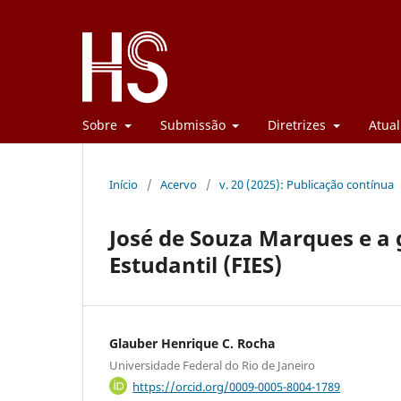
Sobre
Submissão
Diretrizes
Atual
Início
/
Acervo
/
v. 20 (2025): Publicação contínua
José de Souza Marques e a
Estudantil (FIES)
Glauber Henrique C. Rocha
Universidade Federal do Rio de Janeiro
https://orcid.org/0009-0005-8004-1789