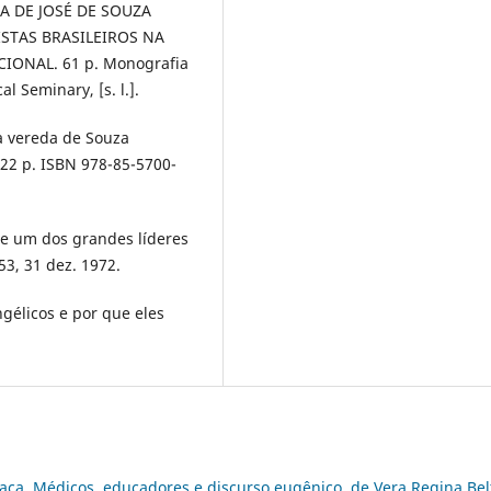
RA DE JOSÉ DE SOUZA
STAS BRASILEIROS NA
IONAL. 61 p. Monografia
l Seminary, [s. l.].
a vereda de Souza
122 p. ISBN 978-85-5700-
 de um dos grandes líderes
 53, 31 dez. 1972.
gélicos e por que eles
aça. Médicos, educadores e discurso eugênico, de Vera Regina Bel