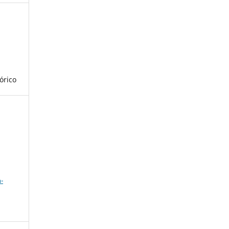
órico
a
-