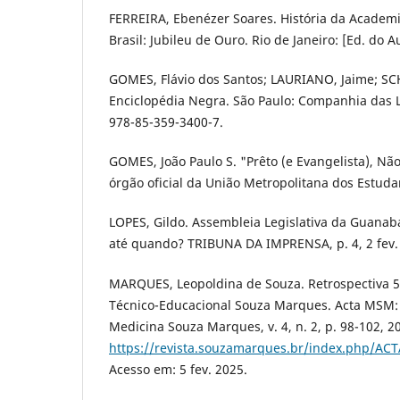
FERREIRA, Ebenézer Soares. História da Academi
Brasil: Jubileu de Ouro. Rio de Janeiro: [Ed. do A
GOMES, Flávio dos Santos; LAURIANO, Jaime; SCH
Enciclopédia Negra. São Paulo: Companhia das L
978-85-359-3400-7.
GOMES, João Paulo S. "Prêto (e Evangelista), Não
órgão oficial da União Metropolitana dos Estudant
LOPES, Gildo. Assembleia Legislativa da Guanaba
até quando? TRIBUNA DA IMPRENSA, p. 4, 2 fev.
MARQUES, Leopoldina de Souza. Retrospectiva 
Técnico-Educacional Souza Marques. Acta MSM: 
Medicina Souza Marques, v. 4, n. 2, p. 98-102, 2
https://revista.souzamarques.br/index.php/AC
Acesso em: 5 fev. 2025.