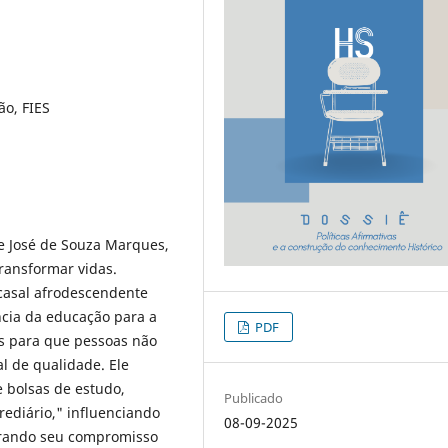
ão, FIES
de José de Souza Marques,
ransformar vidas.
 casal afrodescendente
cia da educação para a
PDF
ões para que pessoas não
l de qualidade. Ele
e bolsas de estudo,
Publicado
rediário," influenciando
08-09-2025
rando seu compromisso