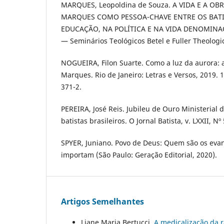
MARQUES, Leopoldina de Souza. A VIDA E A OB
MARQUES COMO PESSOA-CHAVE ENTRE OS BATI
EDUCAÇÃO, NA POLÍTICA E NA VIDA DENOMINAC
— Seminários Teológicos Betel e Fuller Theologica
NOGUEIRA, Filon Suarte. Como a luz da aurora: 
Marques. Rio de Janeiro: Letras e Versos, 2019. 
371-2.
PEREIRA, José Reis. Jubileu de Ouro Ministerial
batistas brasileiros. O Jornal Batista, v. LXXII, Nº
SPYER, Juniano. Povo de Deus: Quem são os evan
importam (São Paulo: Geração Editorial, 2020).
Artigos Semelhantes
Liane Maria Bertucci,
A medicalização da r