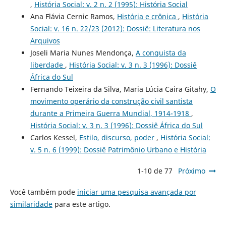
,
História Social: v. 2 n. 2 (1995): História Social
Ana Flávia Cernic Ramos,
História e crônica
,
História
Social: v. 16 n. 22/23 (2012): Dossiê: Literatura nos
Arquivos
Joseli Maria Nunes Mendonça,
A conquista da
liberdade
,
História Social: v. 3 n. 3 (1996): Dossiê
África do Sul
Fernando Teixeira da Silva, Maria Lúcia Caira Gitahy,
O
movimento operário da construção civil santista
durante a Primeira Guerra Mundial, 1914-1918
,
História Social: v. 3 n. 3 (1996): Dossiê África do Sul
Carlos Kessel,
Estilo, discurso, poder
,
História Social:
v. 5 n. 6 (1999): Dossiê Patrimônio Urbano e História
1-10 de 77
Próximo
Você também pode
iniciar uma pesquisa avançada por
similaridade
para este artigo.