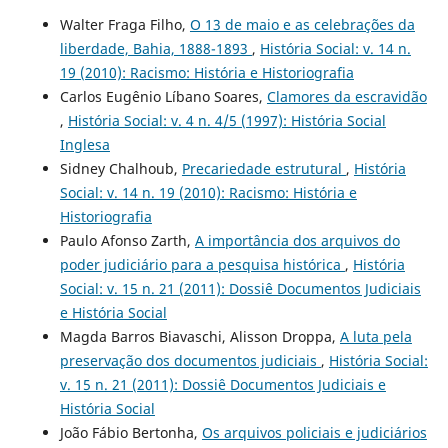
Walter Fraga Filho,
O 13 de maio e as celebrações da
liberdade, Bahia, 1888-1893
,
História Social: v. 14 n.
19 (2010): Racismo: História e Historiografia
Carlos Eugênio Líbano Soares,
Clamores da escravidão
,
História Social: v. 4 n. 4/5 (1997): História Social
Inglesa
Sidney Chalhoub,
Precariedade estrutural
,
História
Social: v. 14 n. 19 (2010): Racismo: História e
Historiografia
Paulo Afonso Zarth,
A importância dos arquivos do
poder judiciário para a pesquisa histórica
,
História
Social: v. 15 n. 21 (2011): Dossiê Documentos Judiciais
e História Social
Magda Barros Biavaschi, Alisson Droppa,
A luta pela
preservação dos documentos judiciais
,
História Social:
v. 15 n. 21 (2011): Dossiê Documentos Judiciais e
História Social
João Fábio Bertonha,
Os arquivos policiais e judiciários