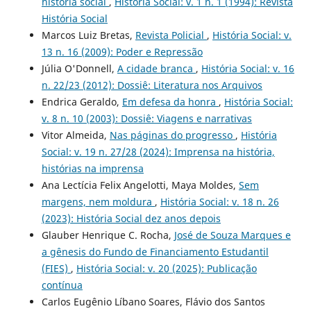
história social
,
História Social: v. 1 n. 1 (1994): Revista
História Social
Marcos Luiz Bretas,
Revista Policial
,
História Social: v.
13 n. 16 (2009): Poder e Repressão
Júlia O'Donnell,
A cidade branca
,
História Social: v. 16
n. 22/23 (2012): Dossiê: Literatura nos Arquivos
Endrica Geraldo,
Em defesa da honra
,
História Social:
v. 8 n. 10 (2003): Dossiê: Viagens e narrativas
Vitor Almeida,
Nas páginas do progresso
,
História
Social: v. 19 n. 27/28 (2024): Imprensa na história,
histórias na imprensa
Ana Lectícia Felix Angelotti, Maya Moldes,
Sem
margens, nem moldura
,
História Social: v. 18 n. 26
(2023): História Social dez anos depois
Glauber Henrique C. Rocha,
José de Souza Marques e
a gênesis do Fundo de Financiamento Estudantil
(FIES)
,
História Social: v. 20 (2025): Publicação
contínua
Carlos Eugênio Líbano Soares, Flávio dos Santos