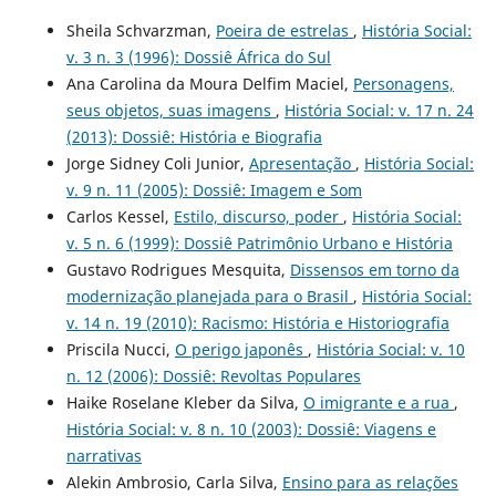
Sheila Schvarzman,
Poeira de estrelas
,
História Social:
v. 3 n. 3 (1996): Dossiê África do Sul
Ana Carolina da Moura Delfim Maciel,
Personagens,
seus objetos, suas imagens
,
História Social: v. 17 n. 24
(2013): Dossiê: História e Biografia
Jorge Sidney Coli Junior,
Apresentação
,
História Social:
v. 9 n. 11 (2005): Dossiê: Imagem e Som
Carlos Kessel,
Estilo, discurso, poder
,
História Social:
v. 5 n. 6 (1999): Dossiê Patrimônio Urbano e História
Gustavo Rodrigues Mesquita,
Dissensos em torno da
modernização planejada para o Brasil
,
História Social:
v. 14 n. 19 (2010): Racismo: História e Historiografia
Priscila Nucci,
O perigo japonês
,
História Social: v. 10
n. 12 (2006): Dossiê: Revoltas Populares
Haike Roselane Kleber da Silva,
O imigrante e a rua
,
História Social: v. 8 n. 10 (2003): Dossiê: Viagens e
narrativas
Alekin Ambrosio, Carla Silva,
Ensino para as relações