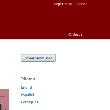
Registrar-se
Acesso
Buscar
Enviar Submissão
Idioma
English
Español
Português