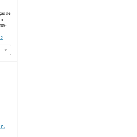
ças de
hn
205-
12
 n.