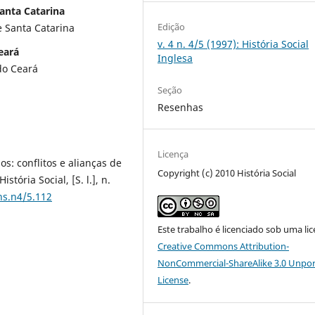
anta Catarina
Edição
e Santa Catarina
v. 4 n. 4/5 (1997): História Social
eará
Inglesa
do Ceará
Seção
Resenhas
Licença
s: conflitos e alianças de
Copyright (c) 2010 História Social
tória Social, [S. l.], n.
hs.n4/5.112
Este trabalho é licenciado sob uma li
Creative Commons Attribution-
NonCommercial-ShareAlike 3.0 Unpo
License
.