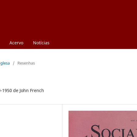
Acervo
Notícias
nglesa
/
Resenhas
00-1950 de John French