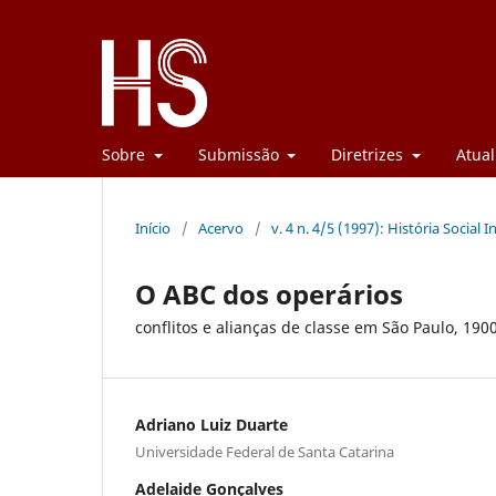
Sobre
Submissão
Diretrizes
Atual
Início
/
Acervo
/
v. 4 n. 4/5 (1997): História Social I
O ABC dos operários
conflitos e alianças de classe em São Paulo, 19
Adriano Luiz Duarte
Universidade Federal de Santa Catarina
Adelaide Gonçalves