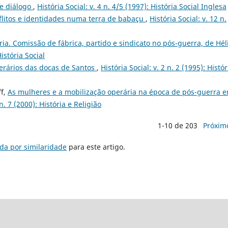
de diálogo
,
História Social: v. 4 n. 4/5 (1997): História Social Inglesa
flitos e identidades numa terra de babaçu
,
História Social: v. 12 n.
. Comissão de fábrica, partido e sindicato no pós-guerra, de Hél
História Social
perários das docas de Santos
,
História Social: v. 2 n. 2 (1995): Histór
ff,
As mulheres e a mobilização operária na época de pós-guerra 
 n. 7 (2000): História e Religião
1-10 de 203
Próxim
da por similaridade
para este artigo.