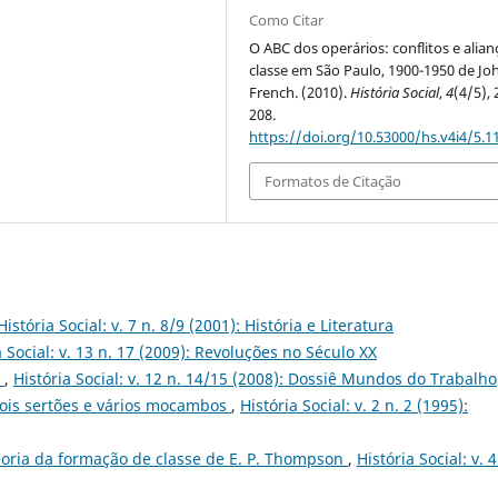
Como Citar
O ABC dos operários: conflitos e alian
classe em São Paulo, 1900-1950 de Jo
French. (2010).
História Social
,
4
(4/5), 
208.
https://doi.org/10.53000/hs.v4i4/5.1
Formatos de Citação
História Social: v. 7 n. 8/9 (2001): História e Literatura
a Social: v. 13 n. 17 (2009): Revoluções no Século XX
”
,
História Social: v. 12 n. 14/15 (2008): Dossiê Mundos do Trabalho
ois sertões e vários mocambos
,
História Social: v. 2 n. 2 (1995):
eoria da formação de classe de E. P. Thompson
,
História Social: v. 4