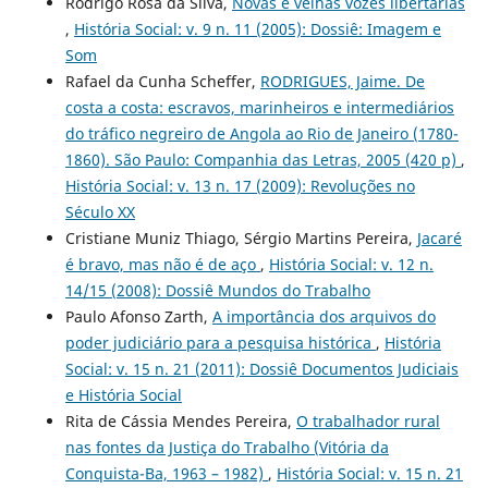
Rodrigo Rosa da Silva,
Novas e velhas vozes libertárias
,
História Social: v. 9 n. 11 (2005): Dossiê: Imagem e
Som
Rafael da Cunha Scheffer,
RODRIGUES, Jaime. De
costa a costa: escravos, marinheiros e intermediários
do tráfico negreiro de Angola ao Rio de Janeiro (1780-
1860). São Paulo: Companhia das Letras, 2005 (420 p)
,
História Social: v. 13 n. 17 (2009): Revoluções no
Século XX
Cristiane Muniz Thiago, Sérgio Martins Pereira,
Jacaré
é bravo, mas não é de aço
,
História Social: v. 12 n.
14/15 (2008): Dossiê Mundos do Trabalho
Paulo Afonso Zarth,
A importância dos arquivos do
poder judiciário para a pesquisa histórica
,
História
Social: v. 15 n. 21 (2011): Dossiê Documentos Judiciais
e História Social
Rita de Cássia Mendes Pereira,
O trabalhador rural
nas fontes da Justiça do Trabalho (Vitória da
Conquista-Ba, 1963 – 1982)
,
História Social: v. 15 n. 21