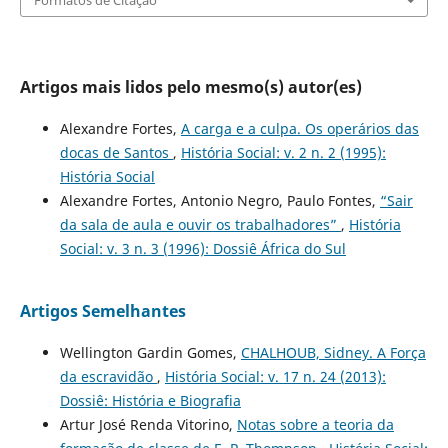
Formatos de Citação
Artigos mais lidos pelo mesmo(s) autor(es)
Alexandre Fortes,
A carga e a culpa. Os operários das
docas de Santos
,
História Social: v. 2 n. 2 (1995):
História Social
Alexandre Fortes, Antonio Negro, Paulo Fontes,
“Sair
da sala de aula e ouvir os trabalhadores”
,
História
Social: v. 3 n. 3 (1996): Dossiê África do Sul
Artigos Semelhantes
Wellington Gardin Gomes,
CHALHOUB, Sidney. A Força
da escravidão
,
História Social: v. 17 n. 24 (2013):
Dossiê: História e Biografia
Artur José Renda Vitorino,
Notas sobre a teoria da