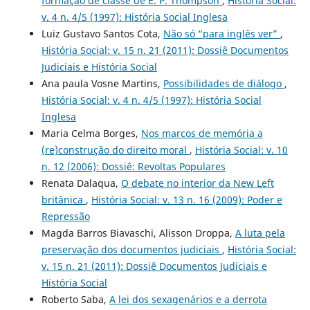
formação de classe de E. P. Thompson
,
História Social:
v. 4 n. 4/5 (1997): História Social Inglesa
Luiz Gustavo Santos Cota,
Não só “para inglês ver”
,
História Social: v. 15 n. 21 (2011): Dossiê Documentos
Judiciais e História Social
Ana paula Vosne Martins,
Possibilidades de diálogo
,
História Social: v. 4 n. 4/5 (1997): História Social
Inglesa
Maria Celma Borges,
Nos marcos de memória a
(re)construção do direito moral
,
História Social: v. 10
n. 12 (2006): Dossiê: Revoltas Populares
Renata Dalaqua,
O debate no interior da New Left
britânica
,
História Social: v. 13 n. 16 (2009): Poder e
Repressão
Magda Barros Biavaschi, Alisson Droppa,
A luta pela
preservação dos documentos judiciais
,
História Social:
v. 15 n. 21 (2011): Dossiê Documentos Judiciais e
História Social
Roberto Saba,
A lei dos sexagenários e a derrota